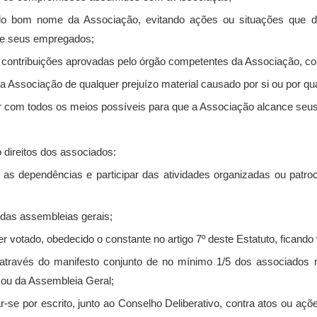
pelo bom nome da Associação, evitando ações ou situações que 
 de seus empregados;
s contribuições aprovadas pelo órgão competentes da Associação, co
r a Associação de qualquer prejuízo material causado por si ou por 
uir com todos os meios possíveis para que a Associação alcance seus
 direitos dos associados:
ar as dependências e participar das atividades organizadas ou pat
ar das assembleias gerais;
 ser votado, obedecido o constante no artigo 7º deste Estatuto, ficand
ar através do manifesto conjunto de no mínimo 1/5 dos associado
o ou da Assembleia Geral;
r-se por escrito, junto ao Conselho Deliberativo, contra atos ou aç