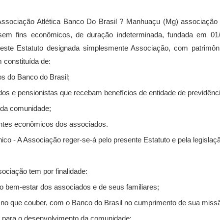
ssociação Atlética Banco Do Brasil ? Manhuaçu (Mg) associação assi
, sem fins econômicos, de duração indeterminada, fundada em 0
este Estatuto designada simplesmente Associação, com patrimôni
 constituída de:
ios do Banco do Brasil;
ados e pensionistas que recebam benefícios de entidade de previdênc
s da comunidade;
ntes econômicos dos associados.
ico - A Associação reger-se-á pelo presente Estatuto e pela legislaçã
ociação tem por finalidade:
 o bem-estar dos associados e de seus familiares;
r, no que couber, com o Banco do Brasil no cumprimento de sua miss
uir para o desenvolvimento da comunidade;