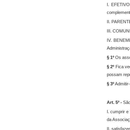
I. EFETIVOS
complementa
II. PARENTES
III. COMUN
IV. BENEMÉ
Administraç
§ 1º
Os asso
§ 2º
Fica ve
possam repre
§ 3º
Admitir-
Art. 5º -
São
I. cumprir 
da Associaç
II. satisfa