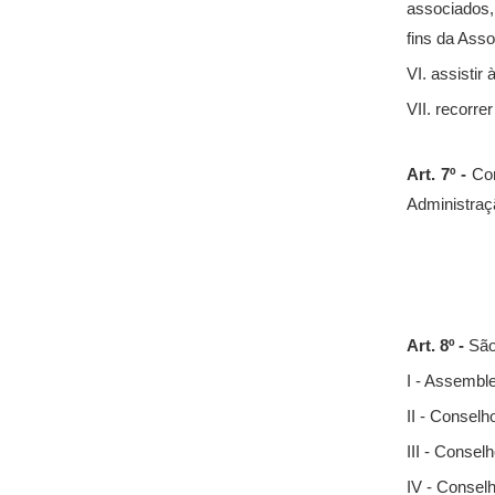
associados,
fins da Ass
VI. assisti
VII. recorre
Art. 7º -
Con
Administraç
Art. 8º -
São
I - Assemble
II - Conselh
III - Consel
IV - Conselh