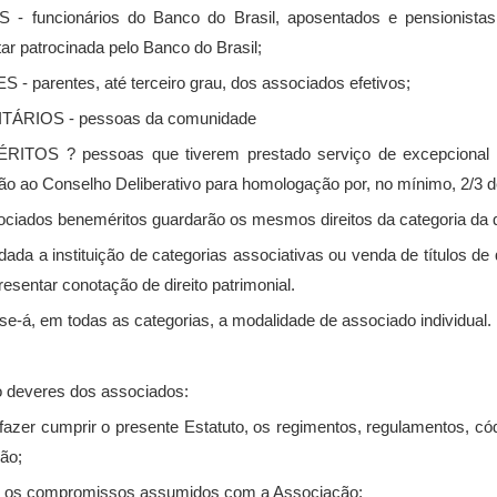
 - funcionários do Banco do Brasil, aposentados e pensionistas
r patrocinada pelo Banco do Brasil;
 - parentes, até terceiro grau, dos associados efetivos;
ITÁRIOS - pessoas da comunidade
RITOS ? pessoas que tiverem prestado serviço de excepcional r
ão ao Conselho Deliberativo para homologação por, no mínimo, 2/3
ciados beneméritos guardarão os mesmos direitos da categoria da 
dada a instituição de categorias associativas ou venda de títulos
sentar conotação de direito patrimonial.
se-á, em todas as categorias, a modalidade de associado individual.
 deveres dos associados:
e fazer cumprir o presente Estatuto, os regimentos, regulamentos, có
ão;
zer os compromissos assumidos com a Associação;