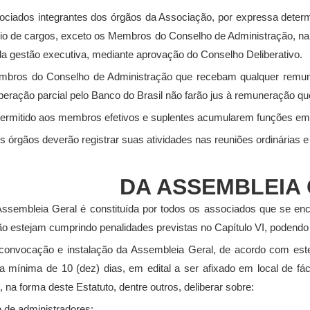
ciados integrantes dos órgãos da Associação, por expressa determi
cio de cargos, exceto os Membros do Conselho de Administração, na qu
 da gestão executiva, mediante aprovação do Conselho Deliberativo.
ros do Conselho de Administração que recebam qualquer remuner
liberação parcial pelo Banco do Brasil não farão jus à remuneração que
ermitido aos membros efetivos e suplentes acumularem funções em
 órgãos deverão registrar suas atividades nas reuniões ordinárias e
DA ASSEMBLEIA
Assembleia Geral é constituída por todos os associados que se e
o estejam cumprindo penalidades previstas no Capítulo VI, podendo s
convocação e instalação da Assembleia Geral, de acordo com este 
a mínima de 10 (dez) dias, em edital a ser afixado em local de fá
 na forma deste Estatuto, dentre outros, deliberar sobre:
ão de administradores;