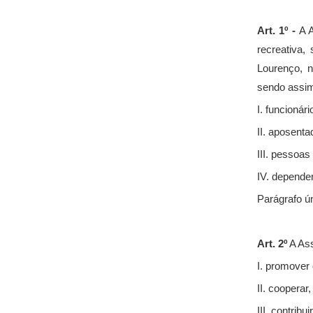
Art. 1º -
A A
recreativa
Lourenço, n
sendo assim
I. funcionár
II. aposent
III. pessoa
IV. depende
Parágrafo ún
Art. 2º
A Ass
I. promover
II. coopera
III. contrib