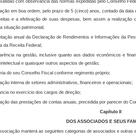
exatidão com observância das normas expedidas pelo Conselho Feder
vação em boa ordem, pelo prazo de 5 (cinco) anos, contado da da
eitas e a efetivação de suas despesas, bem assim a realização 
a situação patrimonial;
entação anual da Declaração de Rendimentos e Informações da Pes
a da Receita Federal;
parência na gestão, inclusive quanto aos dados econômicos e financ
intelectual e quaisquer outros aspectos de gestão
;
mia do seu Conselho Fiscal conforme regimento próprio;
ização interna de setores administrativos, financeiros e operacionais;
nância no exercício dos cargos de direção;
ovação das prestações de contas anuais, precedida por parecer do Con
Capítulo II
DOS ASSOCIADOS E SEUS FAM
ssociação manterá as seguintes categorias de associados e outras