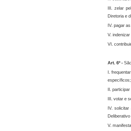
III. zelar 
Diretoria e
IV. pagar a
V. indeniza
VI. contrib
Art. 6º -
São
I. frequent
específicos;
II. particip
III. votar e
IV. solicit
Deliberativ
V. manifesta