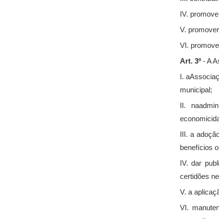
IV. promover
V. promover 
VI. promover
Art. 3º
- A A
I. aAssociaç
municipal;
II. naadmi
economicidad
III. a adoçã
benefícios 
IV. dar pub
certidões n
V. a aplicaç
VI. manute