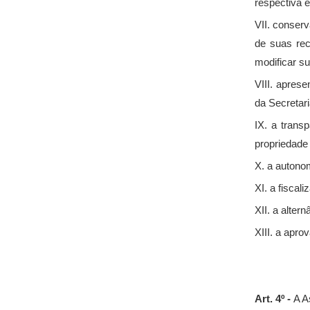
respectiva 
VII. conser
de suas rec
modificar su
VIII. apres
da Secretari
IX. a trans
propriedade 
X. a autono
XI. a fiscal
XII. a alter
XIII. a apr
Art. 4º -
A A