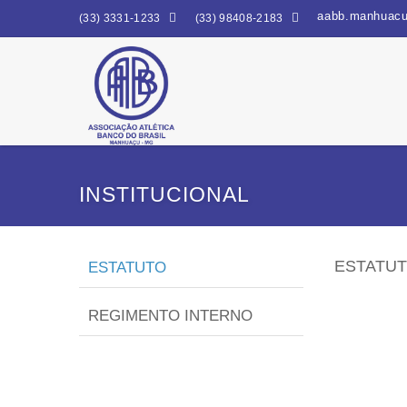
aabb.manhuac


(33) 3331-1233
(33) 98408-2183
INSTITUCIONAL
ESTATU
ESTATUTO
REGIMENTO INTERNO