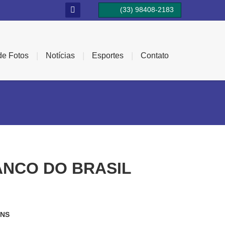

(33) 98408-2183
Orçamento por
Whatsapp
|
|
|
de Fotos
Notícias
Esportes
Contato
ANCO DO BRASIL
INS